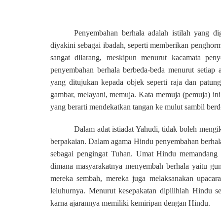
Penyembahan berhala adalah istilah yang di
diyakini sebagai ibadah, seperti memberikan pengho
sangat dilarang, meskipun menurut kacamata pen
penyembahan berhala berbeda-beda menurut setiap a
yang ditujukan kepada objek seperti raja dan patun
gambar
,
melayani, memuja
. Kata
memuja
(pemuja) ini
yang berarti mendekatkan tangan ke mulut sambil berd
Dalam adat istiadat Yahudi, tidak boleh mengik
berpakaian. Dalam agama Hindu penyembahan berhala 
sebagai pengingat Tuhan. Umat Hindu memandang pa
dimana masyarakatnya menyembah berhala yaitu gu
mereka sembah, mereka juga melaksanakan upacar
leluhurnya. Menurut kesepakatan dipilihlah Hindu s
karna ajarannya memiliki kemiripan dengan Hindu.