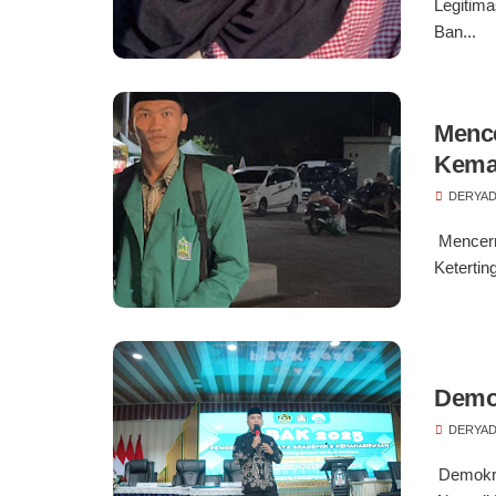
Legitim
Ban...
Mence
Kemaj
DERYAD
Mencerm
Keterti
Demo
DERYAD
Demokra