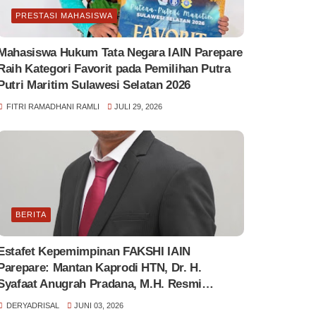
PRESTASI MAHASISWA
Mahasiswa Hukum Tata Negara IAIN Parepare
Raih Kategori Favorit pada Pemilihan Putra
Putri Maritim Sulawesi Selatan 2026
FITRI RAMADHANI RAMLI
JULI 29, 2026
BERITA
Estafet Kepemimpinan FAKSHI IAIN
Parepare: Mantan Kaprodi HTN, Dr. H.
Syafaat Anugrah Pradana, M.H. Resmi
Dilantik Jadi Wakil Dekan 1
DERYADRISAL
JUNI 03, 2026