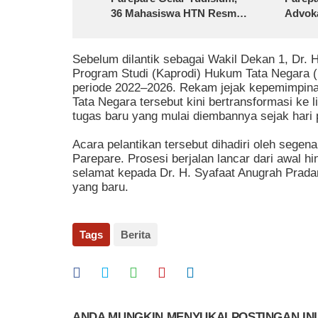
36 Mahasiswa HTN Resmi
Advoka
Menyandang Gelar Sarjana
Hukum
Sebelum dilantik sebagai Wakil Dekan 1, Dr.
Program Studi (Kaprodi) Hukum Tata Negara 
periode 2022–2026. Rekam jejak kepemimpin
Tata Negara tersebut kini bertransformasi ke l
tugas baru yang mulai diembannya sejak hari p
Acara pelantikan tersebut dihadiri oleh segen
Parepare. Prosesi berjalan lancar dari awal h
selamat kepada Dr. H. Syafaat Anugrah Prad
yang baru.
Tags
Berita
ANDA MUNGKIN MENYUKAI POSTINGAN INI