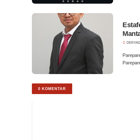
Estaf
Manta
Prada
DERYAD
1
Parepar
Parepare
0 KOMENTAR