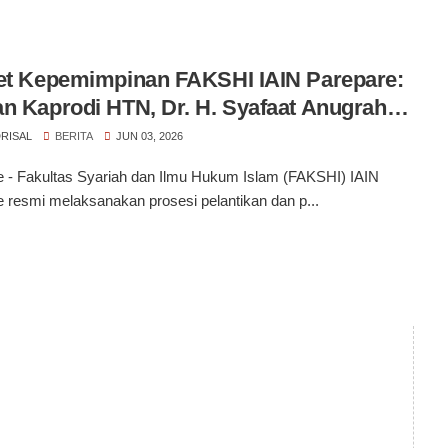
et Kepemimpinan FAKSHI IAIN Parepare:
n Kaprodi HTN, Dr. H. Syafaat Anugrah
na, M.H. Resmi Dilantik Jadi Wakil Dekan
RISAL
BERITA
JUN 03, 2026
e - Fakultas Syariah dan Ilmu Hukum Islam (FAKSHI) IAIN
 resmi melaksanakan prosesi pelantikan dan p...