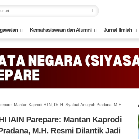
gawaian
Kemahasiswaan dan Alumni
Jurnal Ilmiah
n Kaprodi HTN, Dr. H. Syafaat Anugrah Pradana, M.H. Resmi Dilantik Jadi Wakil Dekan 1
I IAIN Parepare: Mantan Kaprodi
Pradana, M.H. Resmi Dilantik Jadi