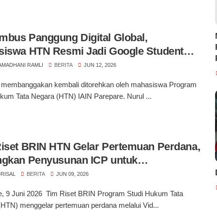
bus Panggung Digital Global,
iswa HTN Resmi Jadi Google Student
ssador
RAMADHANI RAMLI
BERITA
JUN 12, 2026
i membanggakan kembali ditorehkan oleh mahasiswa Program
kum Tata Negara (HTN) IAIN Parepare. Nurul ...
iset BRIN HTN Gelar Pertemuan Perdana,
ngkan Penyusunan ICP untuk
THON IRIfair 2026
RISAL
BERITA
JUN 09, 2026
e, 9 Juni 2026 Tim Riset BRIN Program Studi Hukum Tata
HTN) menggelar pertemuan perdana melalui Vid...