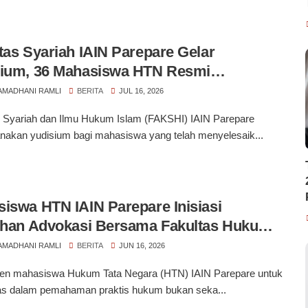
tas Syariah IAIN Parepare Gelar
sium, 36 Mahasiswa HTN Resmi
ndang Gelar Sarjana
RAMADHANI RAMLI
BERITA
JUL 16, 2026
s Syariah dan Ilmu Hukum Islam (FAKSHI) IAIN Parepare
nakan yudisium bagi mahasiswa yang telah menyelesaik...
iswa HTN IAIN Parepare Inisiasi
ihan Advokasi Bersama Fakultas Hukum
pare
RAMADHANI RAMLI
BERITA
JUN 16, 2026
n mahasiswa Hukum Tata Negara (HTN) IAIN Parepare untuk
las dalam pemahaman praktis hukum bukan seka...