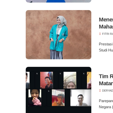
Menem
Mahas
Amba
FITRI 
Prestas
Studi Hu
Tim R
Mata
BRINA
DERYAD
Parepar
Negara (